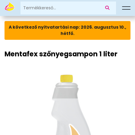
A következő nyitvatartási nap: 2026. augusztus 10.,
hétfő.
Mentafex szőnyegsampon 1 liter