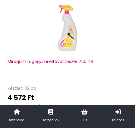
Miragum rágógumi eltávolítószer 750 ml
Készlet: 39 db
4 572 Ft
(3 600 Ft + áfa)
Kezdőoldal
Kategóriák
0 Ft
Belépés
Kosárba