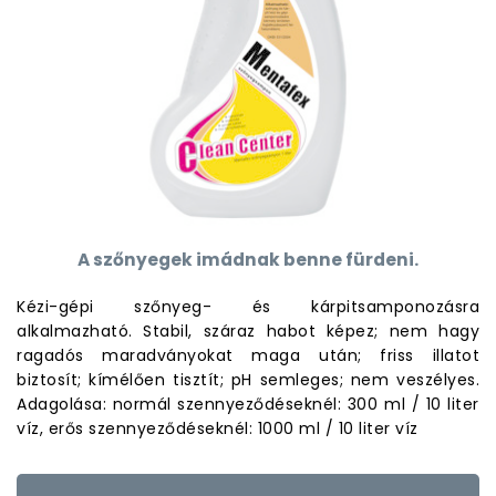
A szőnyegek imádnak benne fürdeni.
Kézi-gépi szőnyeg- és kárpitsamponozásra
alkalmazható. Stabil, száraz habot képez; nem hagy
ragadós maradványokat maga után; friss illatot
biztosít; kímélően tisztít; pH semleges; nem veszélyes.
Adagolása: normál szennyeződéseknél: 300 ml / 10 liter
víz, erős szennyeződéseknél: 1000 ml / 10 liter víz