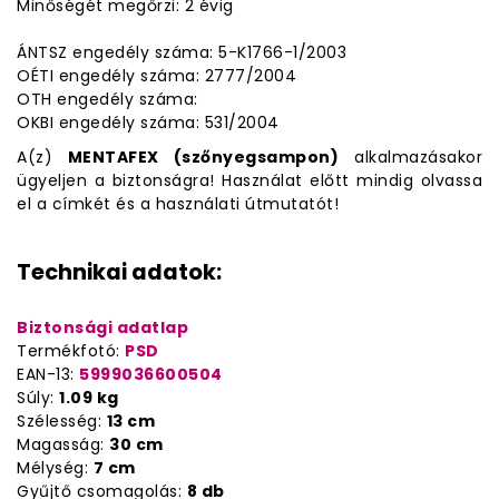
Minőségét megőrzi: 2 évig
ÁNTSZ engedély száma: 5-K1766-1/2003
OÉTI engedély száma: 2777/2004
OTH engedély száma:
OKBI engedély száma: 531/2004
A(z)
MENTAFEX (szőnyegsampon)
alkalmazásakor
ügyeljen a biztonságra! Használat előtt mindig olvassa
el a címkét és a használati útmutatót!
Technikai adatok:
Biztonsági adatlap
Termékfotó:
PSD
EAN-13:
5999036600504
Súly:
1.09 kg
Szélesség:
13 cm
Magasság:
30 cm
Mélység:
7 cm
Gyűjtő csomagolás:
8 db