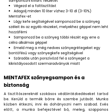
samponozni kívánt felületet
Végezd el a folttisztítást
Adagolj minden 10 liter vízhez 3-10 dl (3-10%)
Mentafex-et
Lágy kefe segítségével samponozd be a szőnyeg
széleit és az egyéb részeket, melyekhez géppel nem leht
hozzáférni
Samponozd be a szőnyeg többi részét egy erre a
célra alkalmas géppel
Emeld meg a még nedves szőnyegrétegeket egy
bontófésű vagy szőnyegkefe segítségével
Száradás után porszívózd fel a szőnyeget a
kikristályosodott szermaradványok miatt
MENTAFEX szőnyegsampon és a
biztonság
A tisztítószereknél szokásos védőintézkedéseket tartsd
be. Kerüld a termék bőrre és szembe jutását. Munka
közben étkezni, inni és dohányozni nem szabad. Evés
előtt, a munka befejeztével bő, meleg, szappanos