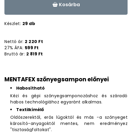
Kosárba
Készlet:
29 db
Nettó ár:
2 220 Ft
27% ÁFA:
599 Ft
Bruttó ár:
2 819 Ft
MENTAFEX szőnyegsampon előnyei
Habosítható
Kézi és gépi szőnyegsamponozáshoz és száradó
habos technológiához egyaránt alkalmas.
Textilkímélő
Oldószerektől, erős lúgoktól és más -a szőnyeget
károsító-anyagoktól mentes, nem eredményez
"tisztaságfoltokat".