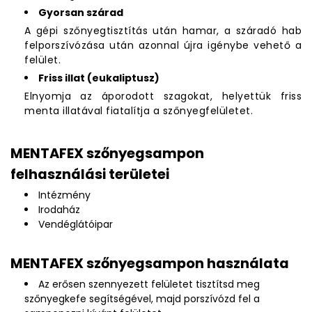
Gyorsan szárad
A gépi szőnyegtisztítás után hamar, a száradó hab
felporszívózása után azonnal újra igénybe vehető a
felület.
Friss illat (eukaliptusz)
Elnyomja az áporodott szagokat, helyettük friss
menta illatával fiatalítja a szőnyegfelületet.
MENTAFEX szőnyegsampon
felhasználási területei
Intézmény
Irodaház
Vendéglátóipar
MENTAFEX szőnyegsampon használata
Az erősen szennyezett felületet tisztítsd meg
szőnyegkefe segítségével, majd porszívózd fel a