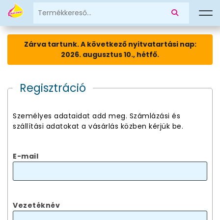
Zárva tartunk. A következő nyitvatartási nap:
2026. augusztus 10., hétfő.
Regisztráció
Személyes adataidat add meg. Számlázási és
szállítási adatokat a vásárlás közben kérjük be.
E-mail
Vezetéknév