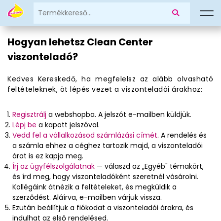
Hogyan lehetsz Clean Center
viszonteladó?
Kedves Kereskedő, ha megfelelsz az alább olvasható
feltételeknek, öt lépés vezet a viszonteladói árakhoz:
Regisztrálj
a webshopba. A jelszót e-mailben küldjük.
Lépj be
a kapott jelszóval.
Vedd fel a vállalkozásod számlázási címét
. A rendelés és
a számla ehhez a céghez tartozik majd, a viszonteladói
árat is ez kapja meg.
Írj az ügyfélszolgálatnak
— válaszd az „Egyéb" témakört,
és írd meg, hogy viszonteladóként szeretnél vásárolni.
Kollégáink átnézik a feltételeket, és megküldik a
szerződést. Aláírva, e-mailben várjuk vissza.
Ezután beállítjuk a fiókodat a viszonteladói árakra, és
indulhat az első rendelésed.