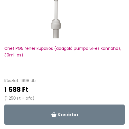
Chef PG5 fehér kupakos (adagoló pumpa 5l-es kannához,
30ml-es)
Készlet: 1998 db
1 588 Ft
(1 250 Ft + áfa)
Kosárba