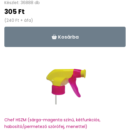
Készlet: 36888 db
305 Ft
(240 Ft + áfa)
Kosárba
Chef HSZM (sárga-magenta színű, kétfunkciós,
habosító/permetező szórófej, menettel)