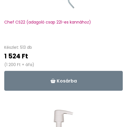
Chef CS22 (adagoló csap 22l-es kannához)
Készlet: 513 db
1 524 Ft
(1 200 Ft + áfa)
Kosárba